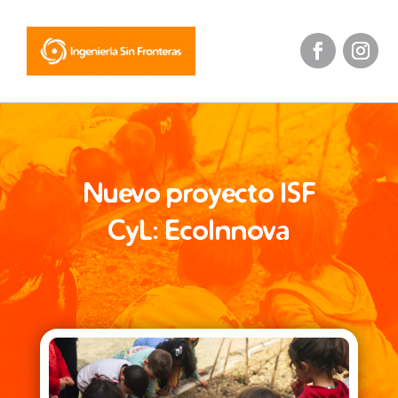
Nuevo proyecto ISF
CyL: EcoInnova