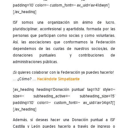
padding=’10’ color=» custom_font=» av_uid=’av-41dwyn’]
[/av_heading]
ISF somos una organización sin ánimo de lucro,
pluridisciplinar, aconfesional y apartidista, formada por las
personas que participan como socias y como voluntarias.
Así, las asociaciones que conformamos la Federación
dependemos de las cuotas de nuestros socios/as, de
donaciones puntuales y contribuciones de
administraciones públicas.
¡Si quieres colaborar con la Federación ya puedes hacerlo!
… ¿Cómo? …
Haciéndote Simpatizante
[av_heading heading=’Donación puntual’ tag=’h3′ style=»
size=» subheading_active=» subheading_size=’15’
padding=’10’ color=» custom_font=» av_uid=’av-34gn7j’]
[/av_heading]
Además, si deseas hacer una Donación puntual a ISF
Castilla y León puedes hacerlo a través de ingreso o