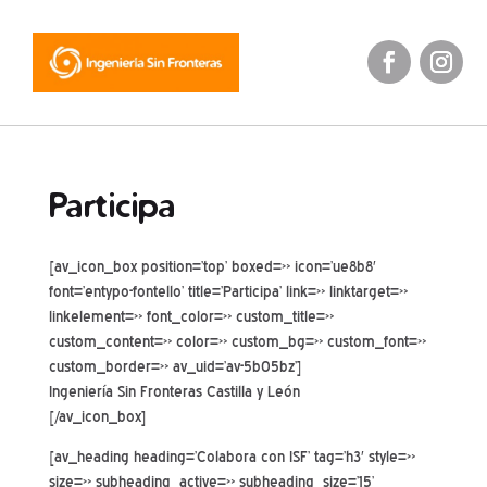
Participa
[av_icon_box position=’top’ boxed=» icon=’ue8b8′
font=’entypo-fontello’ title=’Participa’ link=» linktarget=»
linkelement=» font_color=» custom_title=»
custom_content=» color=» custom_bg=» custom_font=»
custom_border=» av_uid=’av-5b05bz’]
Ingeniería Sin Fronteras Castilla y León
[/av_icon_box]
[av_heading heading=’Colabora con ISF’ tag=’h3′ style=»
size=» subheading_active=» subheading_size=’15’