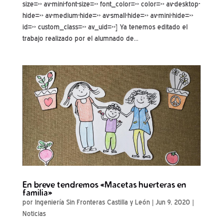
size=» av-mini-font-size=» font_color=» color=» av-desktop-
hide=» av-medium-hide=» av-small-hide=» av-mini-hide=»
id=» custom_class=» av_uid=»] Ya tenemos editado el
trabajo realizado por el alumnado de...
En breve tendremos «Macetas huerteras en
familia»
por
Ingeniería Sin Fronteras Castilla y León
|
Jun 9, 2020
|
Noticias